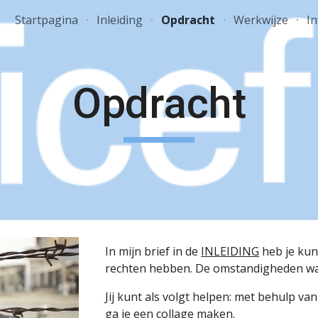
Startpagina
Inleiding
Opdracht
Werkwijze
I
ip to main content
Skip to navigat
Opdracht
In mijn brief in de 
INLEIDING
 heb je kun
rechten hebben. De omstandigheden waaro
Jij kunt als volgt helpen: met behulp 
ga je een collage maken. 